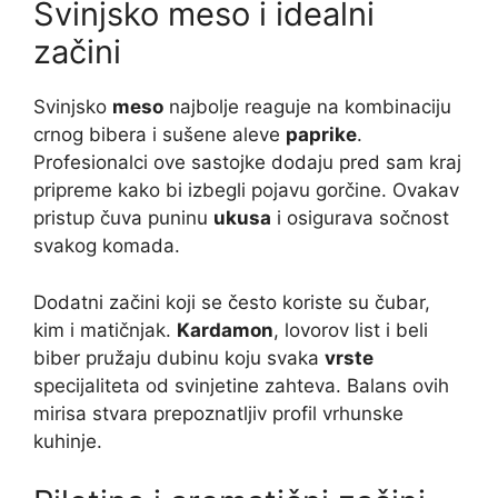
Svinjsko meso i idealni
začini
Svinjsko
meso
najbolje reaguje na kombinaciju
crnog bibera i sušene aleve
paprike
.
Profesionalci ove sastojke dodaju pred sam kraj
pripreme kako bi izbegli pojavu gorčine. Ovakav
pristup čuva puninu
ukusa
i osigurava sočnost
svakog komada.
Dodatni začini koji se često koriste su čubar,
kim i matičnjak.
Kardamon
, lovorov list i beli
biber pružaju dubinu koju svaka
vrste
specijaliteta od svinjetine zahteva. Balans ovih
mirisa stvara prepoznatljiv profil vrhunske
kuhinje.