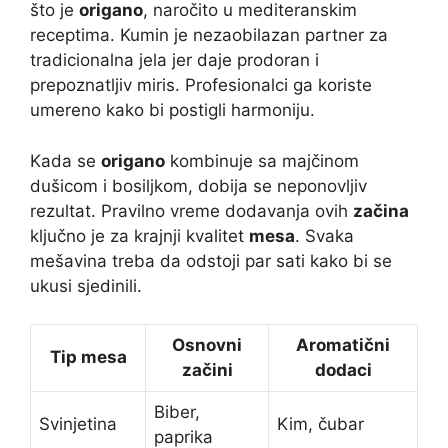
što je
origano
, naročito u mediteranskim
receptima. Kumin je nezaobilazan partner za
tradicionalna jela jer daje prodoran i
prepoznatljiv miris. Profesionalci ga koriste
umereno kako bi postigli harmoniju.
Kada se
origano
kombinuje sa majčinom
dušicom i bosiljkom, dobija se neponovljiv
rezultat. Pravilno vreme dodavanja ovih
začina
ključno je za krajnji kvalitet
mesa
. Svaka
mešavina treba da odstoji par sati kako bi se
ukusi sjedinili.
Osnovni
Aromatični
Tip mesa
začini
dodaci
Biber,
Svinjetina
Kim, čubar
paprika