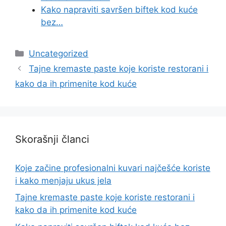
Kako napraviti savršen biftek kod kuće
bez…
Categories
Uncategorized
Tajne kremaste paste koje koriste restorani i
kako da ih primenite kod kuće
Skorašnji članci
Koje začine profesionalni kuvari najčešće koriste
i kako menjaju ukus jela
Tajne kremaste paste koje koriste restorani i
kako da ih primenite kod kuće