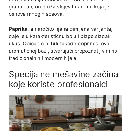
granuliran, on pruža slojevitu aromu koja je
osnova mnogih sosova.
Paprika
, a naročito njena dimljena varijanta,
daje jelu karakterističnu boju i blago sladak
ukus. Običan crni
luk
takođe doprinosi ovoj
aromatičnoj bazi, stvarajući prepoznatljiv miris
tradicionalnih i modernih jela.
Specijalne mešavine začina
koje koriste profesionalci