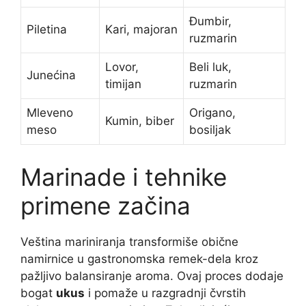
Đumbir,
Piletina
Kari, majoran
ruzmarin
Lovor,
Beli luk,
Junećina
timijan
ruzmarin
Mleveno
Origano,
Kumin, biber
meso
bosiljak
Marinade i tehnike
primene začina
Veština mariniranja transformiše obične
namirnice u gastronomska remek-dela kroz
pažljivo balansiranje aroma. Ovaj proces dodaje
bogat
ukus
i pomaže u razgradnji čvrstih