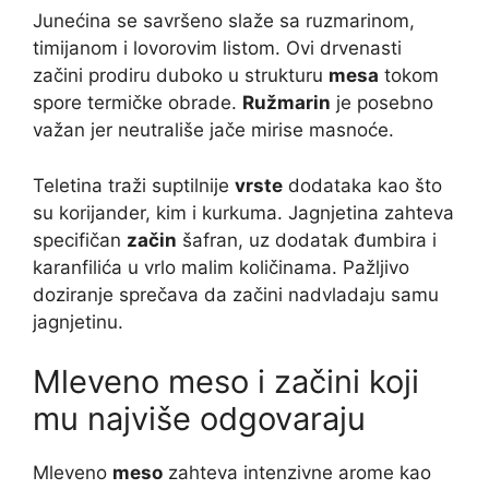
Junećina se savršeno slaže sa ruzmarinom,
timijanom i lovorovim listom. Ovi drvenasti
začini prodiru duboko u strukturu
mesa
tokom
spore termičke obrade.
Ružmarin
je posebno
važan jer neutrališe jače mirise masnoće.
Teletina traži suptilnije
vrste
dodataka kao što
su korijander, kim i kurkuma. Jagnjetina zahteva
specifičan
začin
šafran, uz dodatak đumbira i
karanfilića u vrlo malim količinama. Pažljivo
doziranje sprečava da začini nadvladaju samu
jagnjetinu.
Mleveno meso i začini koji
mu najviše odgovaraju
Mleveno
meso
zahteva intenzivne arome kao