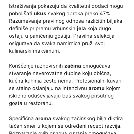
Istraživanja pokazuju da kvalitetni dodaci mogu
poboljšati
ukus
svakog obroka preko 47%.
Razumevanje pravilnog odnosa različitih biljaka
definiše pripremu vrhunskih
jela
koja dugo
ostaju u pamćenju gostiju. Pravilna selekcija
osigurava da svaka namirnica pruži svoj
kulinarski maksimum.
Korišćenje raznovrsnih
začina
omogućava
stvaranje neverovatne dubine koju obična,
kućna kuhinja često nema. Profesionalni kuvari
se stalno oslanjaju na intenzivnu
aromu
kojom
iskreno oduševljavaju baš svakog prisutnog
gosta u restoranu.
Specifična
aroma
svakog začinskog bilja diktira
tačan smer u kojem se određeni recept razvija.
Poznavanje ovih osnova kuvanja omogućava