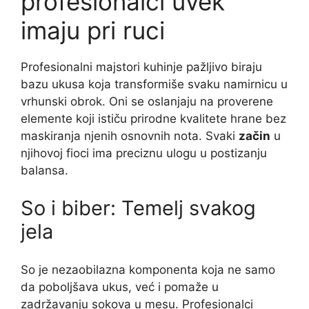
profesionalci uvek
imaju pri ruci
Profesionalni majstori kuhinje pažljivo biraju
bazu ukusa koja transformiše svaku namirnicu u
vrhunski obrok. Oni se oslanjaju na proverene
elemente koji ističu prirodne kvalitete hrane bez
maskiranja njenih osnovnih nota. Svaki
začin
u
njihovoj fioci ima preciznu ulogu u postizanju
balansa.
So i biber: Temelj svakog
jela
So je nezaobilazna komponenta koja ne samo
da poboljšava ukus, već i pomaže u
zadržavanju sokova u mesu. Profesionalci