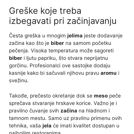
Greške koje treba
izbegavati pri začinjavanju
Česta greška u mnogim
jelima
jeste dodavanje
začina kao što je
biber
na samom početku
pečenja. Visoka temperatura može sagoreti
biber
i ljutu papriku, što stvara neprijatnu
gorčinu. Profesionalci ove sastojke dodaju
kasnije kako bi sačuvali njihovu pravu
aromu
i
svežinu.
Takođe, prečesto okretanje dok se
meso
peče
sprečava stvaranje hrskave korice. Važno je i
pravilno čuvanje svih
začina
na hladnom i
tamnom mestu. Samo uz pravilnu primenu ovih
tehnika, vaša
jela
će imati kvalitet dostupan u
najboljim restoranima.