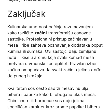
Zaključak
Kulinarska umetnost počinje razumevanjem
kako različite
začini
transformišu osnovne
sastojke. Profesionalni pristup začinjavanju
mesa i ribe zahteva poznavanje dodataka poput
kumina ili sumaka. Ovi sastojci daju zemljanu
notu ili kiselu aromu koja svaki komad mesa
pretvara u vrhunski specijalitet. Pravilan izbor
začina omogućava da svaki začin u jelima dođe
do punog izražaja.
Kvalitetan sos često sadrži mešavinu ulja,
bibera i paprike kako bi obogatio ukus mesa.
Chimichurri ili barbecue sos daju jelima
specifičan karakter kroz arome paprike i bibera.