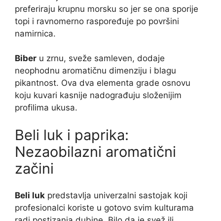
preferiraju krupnu morsku so jer se ona sporije
topi i ravnomerno raspoređuje po površini
namirnica.
Biber
u zrnu, sveže samleven, dodaje
neophodnu aromatičnu dimenziju i blagu
pikantnost. Ova dva elementa grade osnovu
koju kuvari kasnije nadograđuju složenijim
profilima ukusa.
Beli luk i paprika:
Nezaobilazni aromatični
začini
Beli luk
predstavlja univerzalni sastojak koji
profesionalci koriste u gotovo svim kulturama
radi postizanja dubine. Bilo da je svež ili