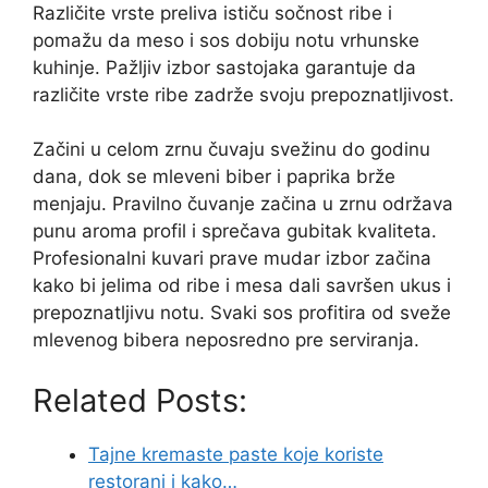
Različite vrste preliva ističu sočnost ribe i
pomažu da meso i sos dobiju notu vrhunske
kuhinje. Pažljiv izbor sastojaka garantuje da
različite vrste ribe zadrže svoju prepoznatljivost.
Začini u celom zrnu čuvaju svežinu do godinu
dana, dok se mleveni biber i paprika brže
menjaju. Pravilno čuvanje začina u zrnu održava
punu aroma profil i sprečava gubitak kvaliteta.
Profesionalni kuvari prave mudar izbor začina
kako bi jelima od ribe i mesa dali savršen ukus i
prepoznatljivu notu. Svaki sos profitira od sveže
mlevenog bibera neposredno pre serviranja.
Related Posts:
Tajne kremaste paste koje koriste
restorani i kako…