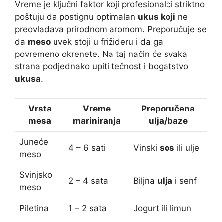
Vreme je ključni faktor koji profesionalci striktno
poštuju da postignu optimalan
ukus koji
ne
preovladava prirodnom aromom. Preporučuje se
da
meso
uvek stoji u frižideru i da ga
povremeno okrenete. Na taj način će svaka
strana podjednako upiti tečnost i bogatstvo
ukusa
.
Vrsta
Vreme
Preporučena
mesa
mariniranja
ulja/baze
Juneće
4 – 6 sati
Vinski
sos
ili ulje
meso
Svinjsko
2 – 4 sata
Biljna
ulja
i senf
meso
Piletina
1 – 2 sata
Jogurt ili limun