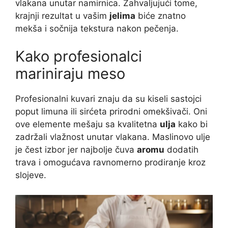
vlakana unutar namirnica. Zahvaljujući tome,
krajnji rezultat u vašim
jelima
biće znatno
mekša i sočnija tekstura nakon pečenja.
Kako profesionalci
mariniraju meso
Profesionalni kuvari znaju da su kiseli sastojci
poput limuna ili sirćeta prirodni omekšivači. Oni
ove elemente mešaju sa kvalitetna
ulja
kako bi
zadržali vlažnost unutar vlakana. Maslinovo ulje
je čest izbor jer najbolje čuva
aromu
dodatih
trava i omogućava ravnomerno prodiranje kroz
slojeve.