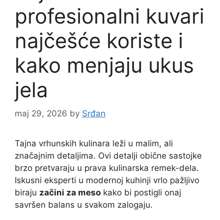
profesionalni kuvari
najčešće koriste i
kako menjaju ukus
jela
maj 29, 2026
by
Srđan
Tajna vrhunskih kulinara leži u malim, ali
značajnim detaljima. Ovi detalji obične sastojke
brzo pretvaraju u prava kulinarska remek-dela.
Iskusni eksperti u modernoj kuhinji vrlo pažljivo
biraju
začini za meso
kako bi postigli onaj
savršen balans u svakom zalogaju.