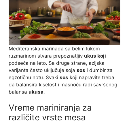
Mediteranska marinada sa belim lukom i
ruzmarinom stvara prepoznatljiv
ukus koji
podseća na leto. Sa druge strane, azijska
varijanta često uključuje soja
sos
i đumbir za
egzotičnu notu. Svaki
sos
koji napravite treba
da balansira kiselost i masnoću radi savršenog
balansa
ukusa
.
Vreme mariniranja za
različite vrste mesa