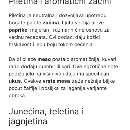
Piletina i aromatični začini
Piletina je neutralna i dozvoljava upotrebu
bogate palete
začina
. Ljuta verzija aleve
paprike
, majoran i ruzmarin čine osnovu za
većinu recepata. Ovi dodaci daju kožici
hrskavost i lepu boju tokom pečenja.
Da bi pileće
meso
postalo aromatičnije, kuvari
rado dodaju đumbir ili kari. Ove egzotične note
podižu jelo na viši nivo i daju mu specifičan
ukus
. Ovakve
vrste mesa
traže nežnije biljke
poput žalfije i bosiljka za laganije varijante
obroka.
Junećina, teletina i
jagnjetina