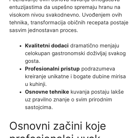
entuzijastima da uspešno spremaju hranu na
visokom nivou svakodnevno. Uvođenjem ovih
tehnika, transformacija običnih recepata postaje
sasvim jednostavan proces.
Kvalitetni dodaci
dramatično menjaju
celokupan gastronomski doživljaj svakog
gosta.
Profesionalni pristup
podrazumeva
kreiranje unikatne i bogate dubine mirisa
u kuhinji.
Osnovne tehnike
kuvanja postaju lakše
uz pravilno znanje o svim prirodnim
sastojcima.
Osnovni začini koje