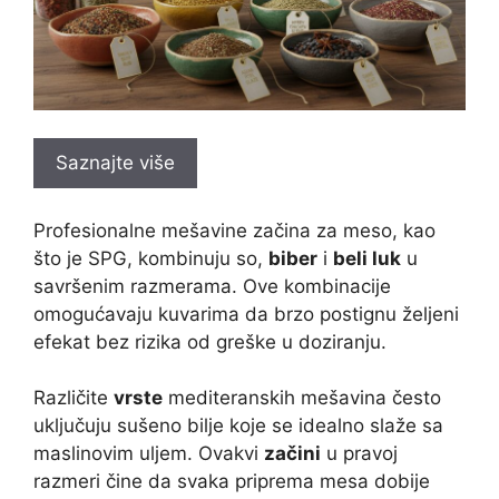
Saznajte više
Profesionalne mešavine začina za meso, kao
što je SPG, kombinuju so,
biber
i
beli luk
u
savršenim razmerama. Ove kombinacije
omogućavaju kuvarima da brzo postignu željeni
efekat bez rizika od greške u doziranju.
Različite
vrste
mediteranskih mešavina često
uključuju sušeno bilje koje se idealno slaže sa
maslinovim uljem. Ovakvi
začini
u pravoj
razmeri čine da svaka priprema mesa dobije