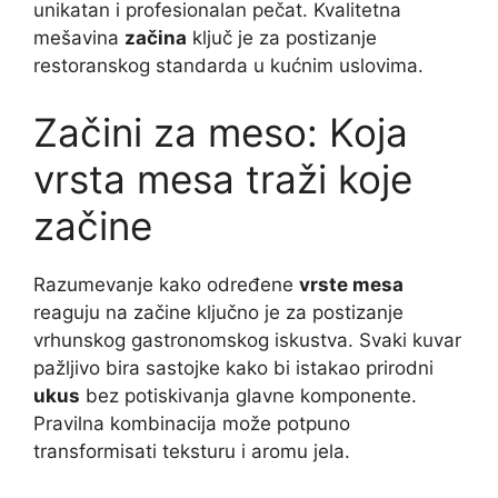
unikatan i profesionalan pečat. Kvalitetna
mešavina
začina
ključ je za postizanje
restoranskog standarda u kućnim uslovima.
Začini za meso: Koja
vrsta mesa traži koje
začine
Razumevanje kako određene
vrste mesa
reaguju na začine ključno je za postizanje
vrhunskog gastronomskog iskustva. Svaki kuvar
pažljivo bira sastojke kako bi istakao prirodni
ukus
bez potiskivanja glavne komponente.
Pravilna kombinacija može potpuno
transformisati teksturu i aromu jela.