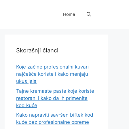
Home
Skorašnji članci
Koje začine profesionalni kuvari
najčešće koriste i kako menjaju
ukus jela
Tajne kremaste paste koje koriste
restorani i kako da ih primenite
kod kuće
Kako napraviti savršen biftek kod
kuće bez profesionalne opreme