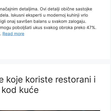
značajnim detaljima. Ovi detalji obične sastojke
ela. Iskusni eksperti u modernoj kuhinji vrlo
tigli onaj savršen balans u svakom zalogaju.
ci mogu poboljšati ukus svakog obroka preko 47%.
 …
Read more
 koje koriste restorani i
e kod kuće