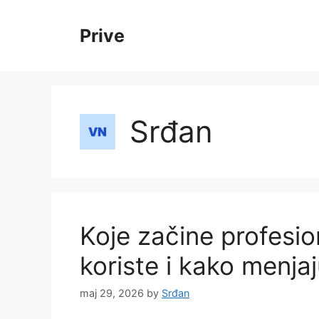
Skip
to
Prive
content
Srđan
Koje začine profesio
koriste i kako menjaj
maj 29, 2026
by
Srđan