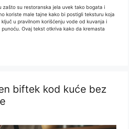
ju zašto su restoranska jela uvek tako bogata i
 koriste male tajne kako bi postigli teksturu koja
 ključ u pravilnom korišćenju vode od kuvanja i
u punoću. Ovaj tekst otkriva kako da kremasta
šen biftek kod kuće bez
me