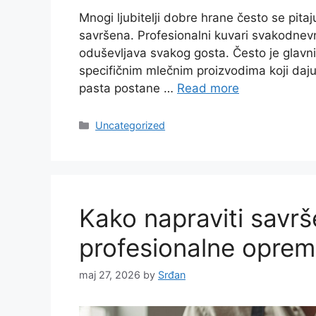
Mnogi ljubitelji dobre hrane često se pita
savršena. Profesionalni kuvari svakodnevno
oduševljava svakog gosta. Često je glavni
specifičnim mlečnim proizvodima koji daj
pasta postane …
Read more
Categories
Uncategorized
Kako napraviti savr
profesionalne opre
maj 27, 2026
by
Srđan