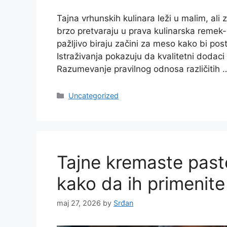
Tajna vrhunskih kulinara leži u malim, ali 
brzo pretvaraju u prava kulinarska remek-d
pažljivo biraju začini za meso kako bi pos
Istraživanja pokazuju da kvalitetni doda
Razumevanje pravilnog odnosa različitih
Categories
Uncategorized
Tajne kremaste paste
kako da ih primenit
maj 27, 2026
by
Srđan