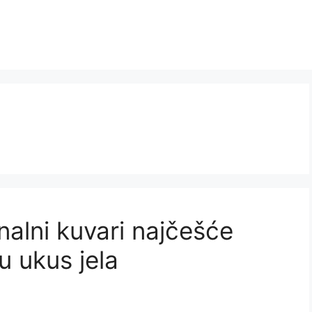
nalni kuvari najčešće
u ukus jela